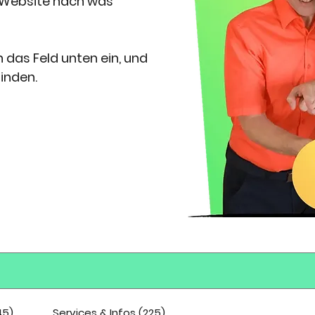
 Website nach was
 das Feld unten ein, und
finden.
45)
Services & Infos (225)