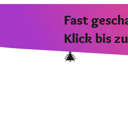
Fast gesch
Klick bis z
🎄