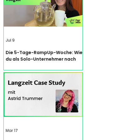
Jul 9
Die 5-Tage-RampUp-Woche: Wie
du als Solo-Unternehmer nach
einer Zwangspause wieder Fuß
fasst – ohne dich neu
auszubrennen
Mar 17