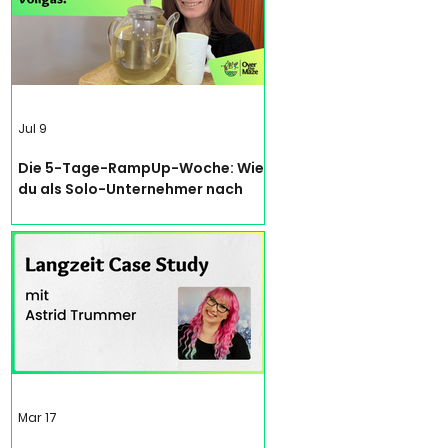
Jul 9
Die 5-Tage-RampUp-Woche: Wie
du als Solo-Unternehmer nach
einer Zwangspause wieder Fuß
fasst – ohne dich neu
auszubrennen
Mar 17