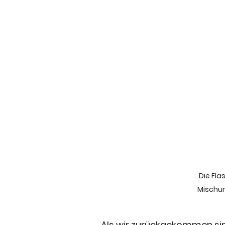
Die Fla
Mischun
Als wir zurückgekommen sin