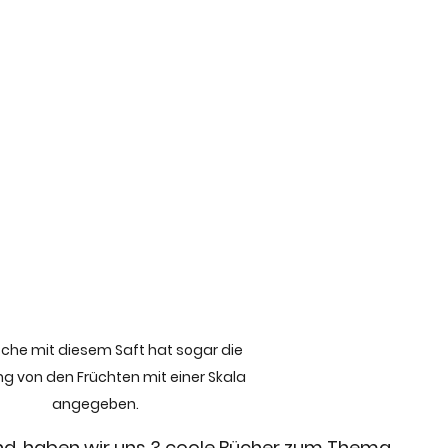
sche mit diesem Saft hat sogar die 
g von den Früchten mit einer Skala 
angegeben. 
d, haben wir uns 3 coole Bücher zum Thema 