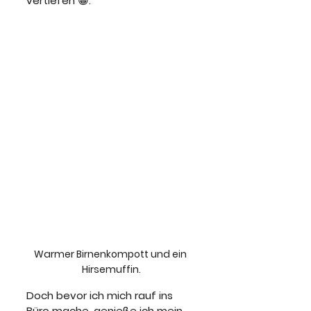
vertiefen 😀.
Warmer Birnenkompott und ein 
Hirsemuffin.
Doch bevor ich mich rauf ins 
Büro mache, genieße ich mein 