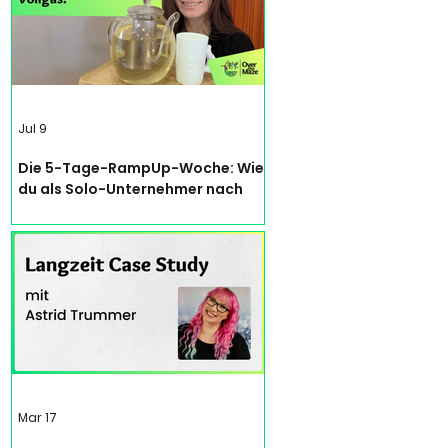
Jul 9
Die 5-Tage-RampUp-Woche: Wie
du als Solo-Unternehmer nach
einer Zwangspause wieder Fuß
fasst – ohne dich neu
auszubrennen
Mar 17