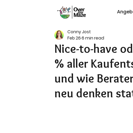
Angeb
Conny Jost
Feb 26
6 min read
Nice-to-have o
% aller Kaufen
und wie Berate
neu denken sta