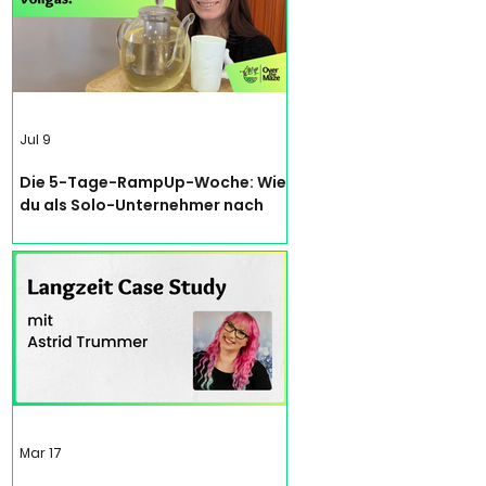
Jul 9
Die 5-Tage-RampUp-Woche: Wie
du als Solo-Unternehmer nach
einer Zwangspause wieder Fuß
fasst – ohne dich neu
auszubrennen
Mar 17